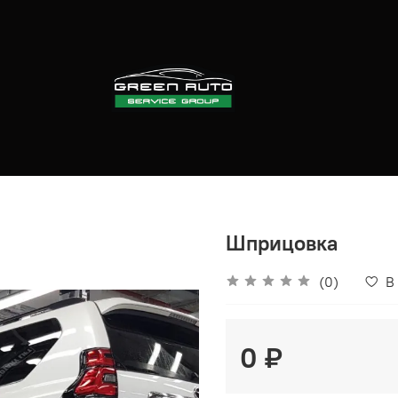
Шприцовка
(0)
В
0 ₽