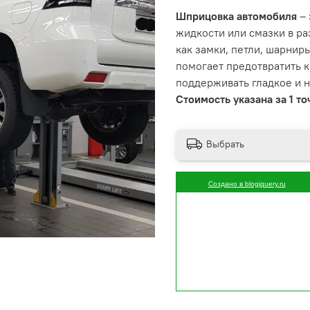
Шприцовка автомобиля
– 
жидкости или смазки в р
как замки, петли, шарнир
помогает предотвратить к
поддерживать гладкое и 
Стоимость указана за 1 то
Выбрать
Создано в blogjquery.ru