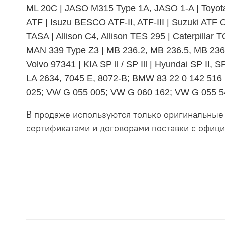
ML 20C | JASO M315 Type 1A, JASO 1-A | Toyota Type
ATF | Isuzu BESCO ATF-II, ATF-III | Suzuki ATF O
TASA | Allison C4, Allison TES 295 | Caterpill
MAN 339 Type Z3 | MB 236.2, MB 236.5, MB 236.
Volvo 97341 | KIA SP ll / SP Ill | Hyundai SP II
LA 2634, 7045 E, 8072-B; BMW 83 22 0 142 516
025; VW G 055 005; VW G 060 162; VW G 055 540
В продаже используются только оригинальные
сертификатами и договорами поставки с офиц