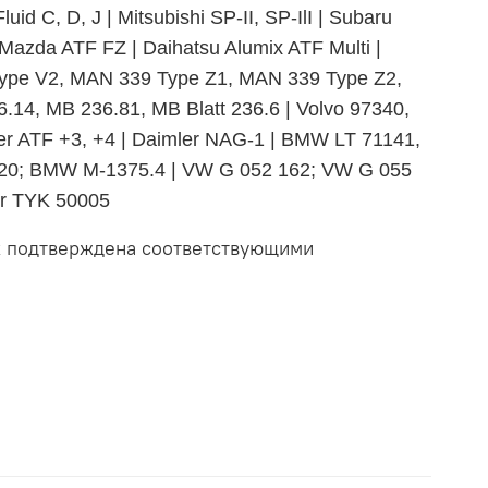
id C, D, J | Mitsubishi SP-II, SP-IlI | Subaru
 Mazda ATF FZ | Daihatsu Alumix ATF Multi |
9 Type V2, MAN 339 Type Z1, MAN 339 Type Z2,
14, MB 236.81, MB Blatt 236.6 | Volvo 97340,
ysler ATF +3, +4 | Daimler NAG-1 | BMW LT 71141,
 720; BMW M-1375.4 | VW G 052 162; VW G 055
er TYK 50005
ых подтверждена соответствующими