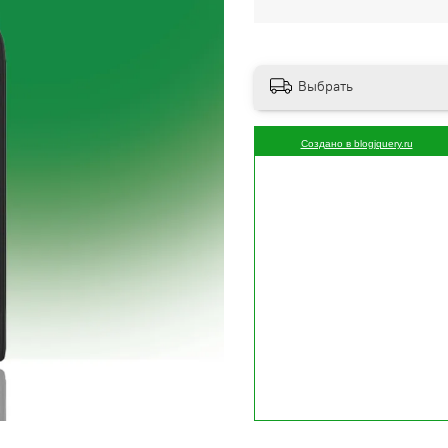
Выбрать
Создано в blogjquery.ru