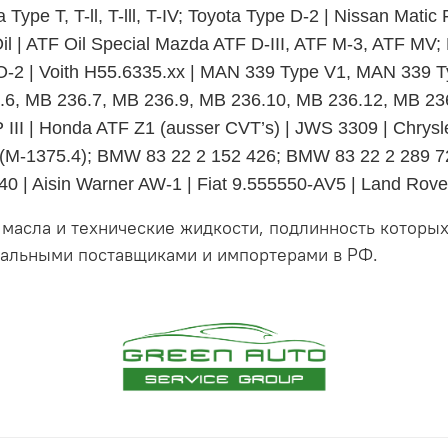
 T, T-ll, T-lll, T-IV; Toyota Type D-2 | Nissan Matic Flu
il | ATF Oil Special Mazda ATF D-III, ATF M-3, ATF MV;
ar TO-2 | Voith H55.6335.xx | MAN 339 Type V1, MAN 33
6, MB 236.7, MB 236.9, MB 236.10, MB 236.12, MB 236.
, SP III | Honda ATF Z1 (ausser CVT’s) | JWS 3309 | Chr
 (M-1375.4); BMW 83 22 2 152 426; BMW 83 22 2 289
 | Aisin Warner AW-1 | Fiat 9.555550-AV5 | Land Rov
 масла и технические жидкости, подлинность котор
иальными поставщиками и импортерами в РФ.