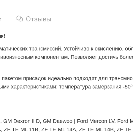
и
Отзывы
я!
матических трансмиссий. Устойчиво к окислению, 
ивоизносным компонентам. Позволяет достичь боле
пакетом присадок идеально подходят для трансмисс
°
ыми характеристиками: температура замерзания -50
l E, GM Dexron ll D, GM Daewoo | Ford Mercon LV, Ford
A, ZF TE-ML 11B, ZF TE-ML 14A, ZF TE-ML 14B, ZF TE