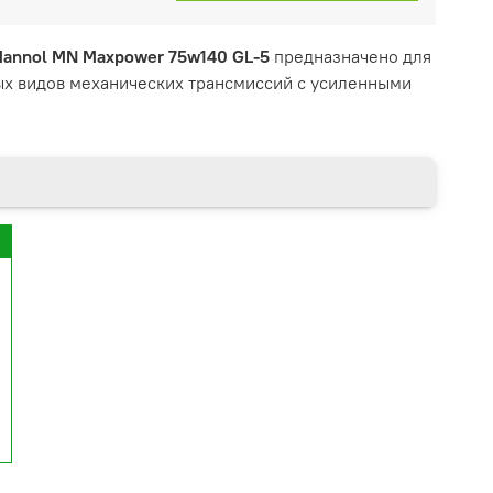
Mannol MN Maxpower 75w140 GL-5
предназначено для
ых видов механических трансмиссий с усиленными