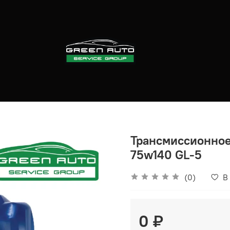
Трансмиссионное
75w140 GL-5
(0)
В
0 ₽