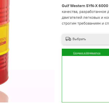
Gulf Western SYN-X 600
качества, разработанное
двигателей легковых и к
строгим требованиям и с
Выбрать
Создано в blogjquery.ru